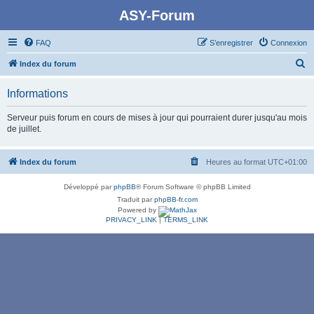
ASY-Forum
FAQ
S’enregistrer
Connexion
R
Index du forum
e
Informations
c
h
Serveur puis forum en cours de mises à jour qui pourraient durer jusqu'au mois
de juillet.
e
r
Index du forum
Heures au format
UTC+01:00
c
h
Développé par
phpBB
® Forum Software © phpBB Limited
e
Traduit par
phpBB-fr.com
Powered by
r
PRIVACY_LINK
|
TERMS_LINK