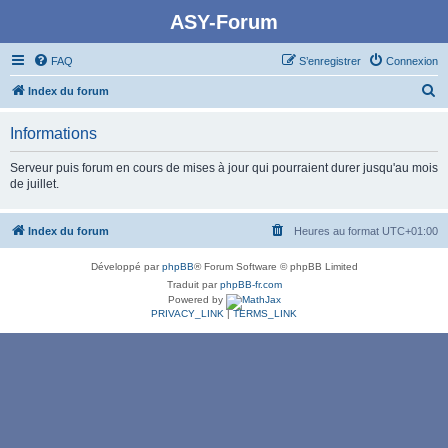
ASY-Forum
FAQ
S’enregistrer
Connexion
R
Index du forum
e
Informations
c
h
Serveur puis forum en cours de mises à jour qui pourraient durer jusqu'au mois
de juillet.
e
r
Index du forum
Heures au format
UTC+01:00
c
h
Développé par
phpBB
® Forum Software © phpBB Limited
e
Traduit par
phpBB-fr.com
Powered by
r
PRIVACY_LINK
|
TERMS_LINK