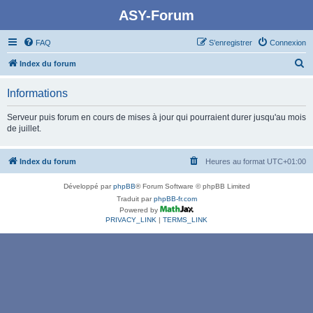
ASY-Forum
FAQ
S’enregistrer
Connexion
R
Index du forum
e
Informations
c
h
Serveur puis forum en cours de mises à jour qui pourraient durer jusqu'au mois
de juillet.
e
r
Index du forum
Heures au format
UTC+01:00
c
h
Développé par
phpBB
® Forum Software © phpBB Limited
e
Traduit par
phpBB-fr.com
Powered by
r
PRIVACY_LINK
|
TERMS_LINK