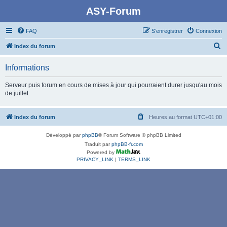
ASY-Forum
FAQ
S’enregistrer
Connexion
R
Index du forum
e
Informations
c
h
Serveur puis forum en cours de mises à jour qui pourraient durer jusqu'au mois
de juillet.
e
r
Index du forum
Heures au format
UTC+01:00
c
h
Développé par
phpBB
® Forum Software © phpBB Limited
e
Traduit par
phpBB-fr.com
Powered by
r
PRIVACY_LINK
|
TERMS_LINK