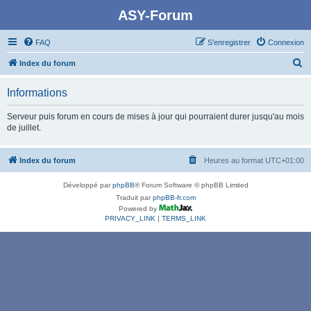
ASY-Forum
FAQ
S’enregistrer
Connexion
R
Index du forum
e
Informations
c
h
Serveur puis forum en cours de mises à jour qui pourraient durer jusqu'au mois
de juillet.
e
r
Index du forum
Heures au format
UTC+01:00
c
h
Développé par
phpBB
® Forum Software © phpBB Limited
e
Traduit par
phpBB-fr.com
Powered by
r
PRIVACY_LINK
|
TERMS_LINK