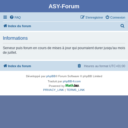
ASY-Forum
FAQ
S’enregistrer
Connexion
R
Index du forum
e
Informations
c
h
Serveur puis forum en cours de mises à jour qui pourraient durer jusqu'au mois
de juillet.
e
r
Index du forum
Heures au format
UTC+01:00
c
h
Développé par
phpBB
® Forum Software © phpBB Limited
e
Traduit par
phpBB-fr.com
Powered by
r
PRIVACY_LINK
|
TERMS_LINK