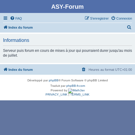
ASY-Forum
FAQ
S’enregistrer
Connexion
R
Index du forum
e
Informations
c
h
Serveur puis forum en cours de mises à jour qui pourraient durer jusqu'au mois
de juillet.
e
r
Index du forum
Heures au format
UTC+01:00
c
h
Développé par
phpBB
® Forum Software © phpBB Limited
e
Traduit par
phpBB-fr.com
Powered by
r
PRIVACY_LINK
|
TERMS_LINK