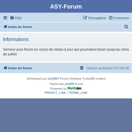
ASY-Forum
FAQ
S’enregistrer
Connexion
R
Index du forum
e
Informations
c
h
Serveur puis forum en cours de mises à jour qui pourraient durer jusqu'au mois
de juillet.
e
r
Index du forum
Heures au format
UTC+01:00
c
h
Développé par
phpBB
® Forum Software © phpBB Limited
e
Traduit par
phpBB-fr.com
Powered by
r
PRIVACY_LINK
|
TERMS_LINK