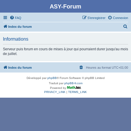
ASY-Forum
FAQ
S’enregistrer
Connexion
R
Index du forum
e
Informations
c
h
Serveur puis forum en cours de mises à jour qui pourraient durer jusqu'au mois
de juillet.
e
r
Index du forum
Heures au format
UTC+01:00
c
h
Développé par
phpBB
® Forum Software © phpBB Limited
e
Traduit par
phpBB-fr.com
Powered by
r
PRIVACY_LINK
|
TERMS_LINK