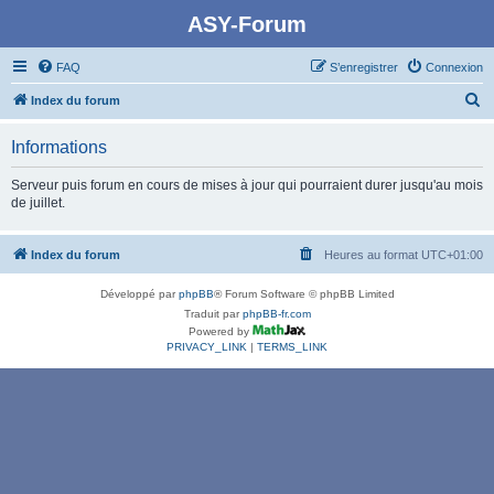
ASY-Forum
FAQ
S’enregistrer
Connexion
R
Index du forum
e
Informations
c
h
Serveur puis forum en cours de mises à jour qui pourraient durer jusqu'au mois
de juillet.
e
r
Index du forum
Heures au format
UTC+01:00
c
h
Développé par
phpBB
® Forum Software © phpBB Limited
e
Traduit par
phpBB-fr.com
Powered by
r
PRIVACY_LINK
|
TERMS_LINK