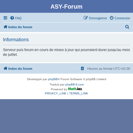
ASY-Forum
FAQ
S’enregistrer
Connexion
R
Index du forum
e
Informations
c
h
Serveur puis forum en cours de mises à jour qui pourraient durer jusqu'au mois
de juillet.
e
r
Index du forum
Heures au format
UTC+01:00
c
h
Développé par
phpBB
® Forum Software © phpBB Limited
e
Traduit par
phpBB-fr.com
Powered by
r
PRIVACY_LINK
|
TERMS_LINK