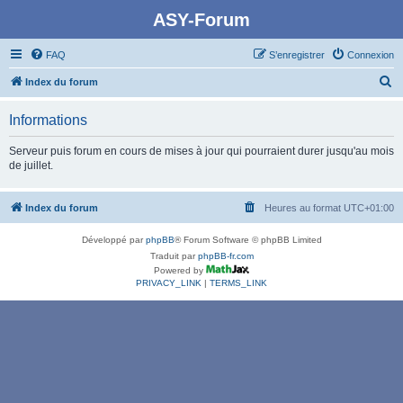
ASY-Forum
FAQ
S’enregistrer
Connexion
R
Index du forum
e
Informations
c
h
Serveur puis forum en cours de mises à jour qui pourraient durer jusqu'au mois
de juillet.
e
r
Index du forum
Heures au format
UTC+01:00
c
h
Développé par
phpBB
® Forum Software © phpBB Limited
e
Traduit par
phpBB-fr.com
Powered by
r
PRIVACY_LINK
|
TERMS_LINK