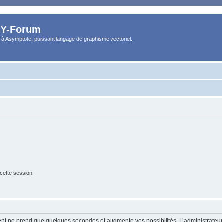
Y-Forum
 à Asymptote, puissant langage de graphisme vectoriel.
cette session
ment ne prend que quelques secondes et augmente vos possibilités. L’administrate