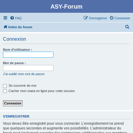
ASY-Forum
FAQ
S’enregistrer
Connexion
R
Index du forum
e
Connexion
c
h
Nom d’utilisateur :
e
r
Mot de passe :
c
J’ai oublié mon mot de passe
h
e
Se souvenir de moi
Cacher mon statut en ligne pour cette session
r
S’ENREGISTRER
Vous devez être enregistré pour vous connecter. L’enregistrement ne prend
que quelques secondes et augmente vos possibilités. L’administrateur du
forum peut également accorder des permissions additionnelles aux membres