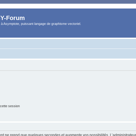
Y-Forum
 à Asymptote, puissant langage de graphisme vectoriel.
cette session
ment ne prend que quelques secondes et augmente vos possibilités. L’administrate