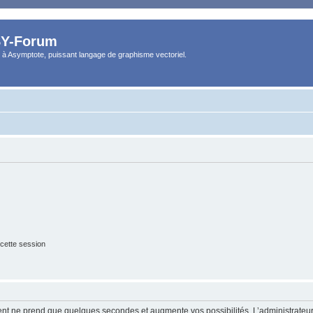
Y-Forum
 à Asymptote, puissant langage de graphisme vectoriel.
cette session
ment ne prend que quelques secondes et augmente vos possibilités. L’administrate