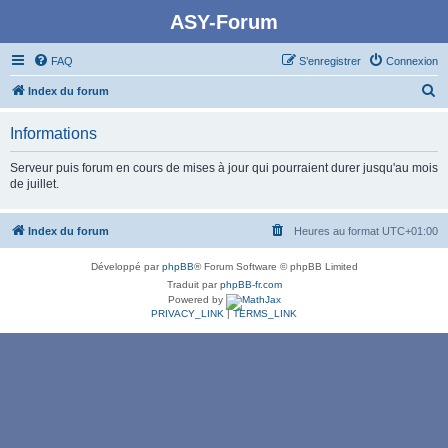
ASY-Forum
FAQ
S’enregistrer
Connexion
R
Index du forum
e
Informations
c
h
Serveur puis forum en cours de mises à jour qui pourraient durer jusqu'au mois
de juillet.
e
r
Index du forum
Heures au format
UTC+01:00
c
h
Développé par
phpBB
® Forum Software © phpBB Limited
e
Traduit par
phpBB-fr.com
Powered by
r
PRIVACY_LINK
|
TERMS_LINK