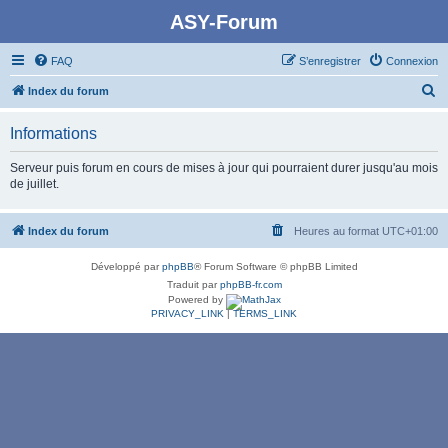
ASY-Forum
FAQ
S’enregistrer
Connexion
R
Index du forum
e
Informations
c
h
Serveur puis forum en cours de mises à jour qui pourraient durer jusqu'au mois
de juillet.
e
r
Index du forum
Heures au format
UTC+01:00
c
h
Développé par
phpBB
® Forum Software © phpBB Limited
e
Traduit par
phpBB-fr.com
Powered by
r
PRIVACY_LINK
|
TERMS_LINK