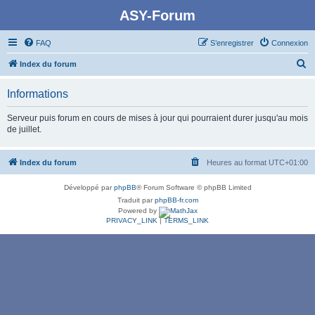
ASY-Forum
FAQ
S’enregistrer
Connexion
R
Index du forum
e
Informations
c
h
Serveur puis forum en cours de mises à jour qui pourraient durer jusqu'au mois
de juillet.
e
r
Index du forum
Heures au format
UTC+01:00
c
h
Développé par
phpBB
® Forum Software © phpBB Limited
e
Traduit par
phpBB-fr.com
Powered by
r
PRIVACY_LINK
|
TERMS_LINK