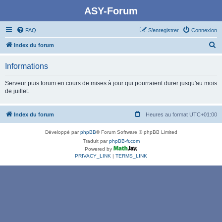
ASY-Forum
FAQ
S’enregistrer
Connexion
R
Index du forum
e
Informations
c
h
Serveur puis forum en cours de mises à jour qui pourraient durer jusqu'au mois
de juillet.
e
r
Index du forum
Heures au format
UTC+01:00
c
h
Développé par
phpBB
® Forum Software © phpBB Limited
e
Traduit par
phpBB-fr.com
Powered by
r
PRIVACY_LINK
|
TERMS_LINK