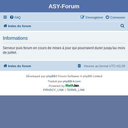
ASY-Forum
FAQ
S’enregistrer
Connexion
R
Index du forum
e
Informations
c
h
Serveur puis forum en cours de mises à jour qui pourraient durer jusqu'au mois
de juillet.
e
r
Index du forum
Heures au format
UTC+01:00
c
h
Développé par
phpBB
® Forum Software © phpBB Limited
e
Traduit par
phpBB-fr.com
Powered by
r
PRIVACY_LINK
|
TERMS_LINK