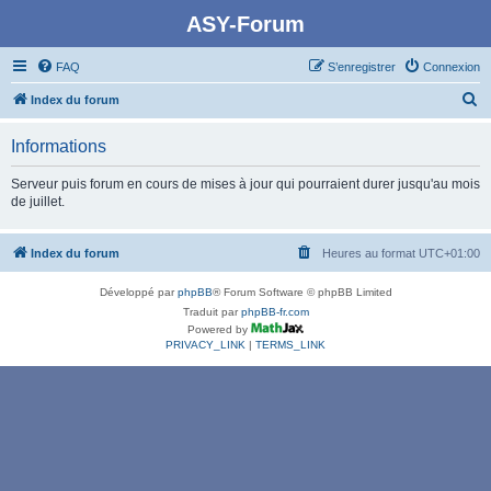
ASY-Forum
FAQ
S’enregistrer
Connexion
R
Index du forum
e
Informations
c
h
Serveur puis forum en cours de mises à jour qui pourraient durer jusqu'au mois
de juillet.
e
r
Index du forum
Heures au format
UTC+01:00
c
h
Développé par
phpBB
® Forum Software © phpBB Limited
e
Traduit par
phpBB-fr.com
Powered by
r
PRIVACY_LINK
|
TERMS_LINK