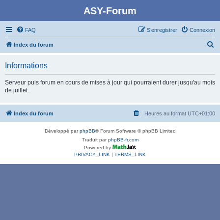
ASY-Forum
FAQ
S’enregistrer
Connexion
R
Index du forum
e
Informations
c
h
Serveur puis forum en cours de mises à jour qui pourraient durer jusqu'au mois
de juillet.
e
r
Index du forum
Heures au format
UTC+01:00
c
h
Développé par
phpBB
® Forum Software © phpBB Limited
e
Traduit par
phpBB-fr.com
Powered by
r
PRIVACY_LINK
|
TERMS_LINK