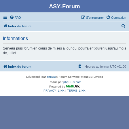
ASY-Forum
FAQ
S’enregistrer
Connexion
R
Index du forum
e
Informations
c
h
Serveur puis forum en cours de mises à jour qui pourraient durer jusqu'au mois
de juillet.
e
r
Index du forum
Heures au format
UTC+01:00
c
h
Développé par
phpBB
® Forum Software © phpBB Limited
e
Traduit par
phpBB-fr.com
Powered by
r
PRIVACY_LINK
|
TERMS_LINK