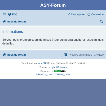
ASY-Forum
FAQ
S’enregistrer
Connexion
R
Index du forum
e
Informations
c
h
Serveur puis forum en cours de mises à jour qui pourraient durer jusqu'au mois
de juillet.
e
r
Index du forum
Heures au format
UTC+01:00
c
h
Développé par
phpBB
® Forum Software © phpBB Limited
e
Traduit par
phpBB-fr.com
Powered by
r
PRIVACY_LINK
|
TERMS_LINK