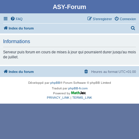
ASY-Forum
FAQ
S’enregistrer
Connexion
R
Index du forum
e
Informations
c
h
Serveur puis forum en cours de mises à jour qui pourraient durer jusqu'au mois
de juillet.
e
r
Index du forum
Heures au format
UTC+01:00
c
h
Développé par
phpBB
® Forum Software © phpBB Limited
e
Traduit par
phpBB-fr.com
Powered by
r
PRIVACY_LINK
|
TERMS_LINK