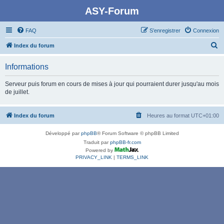
ASY-Forum
FAQ
S’enregistrer
Connexion
R
Index du forum
e
Informations
c
h
Serveur puis forum en cours de mises à jour qui pourraient durer jusqu'au mois
de juillet.
e
r
Index du forum
Heures au format
UTC+01:00
c
h
Développé par
phpBB
® Forum Software © phpBB Limited
e
Traduit par
phpBB-fr.com
Powered by
r
PRIVACY_LINK
|
TERMS_LINK