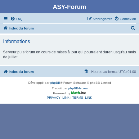
ASY-Forum
FAQ
S’enregistrer
Connexion
R
Index du forum
e
Informations
c
h
Serveur puis forum en cours de mises à jour qui pourraient durer jusqu'au mois
de juillet.
e
r
Index du forum
Heures au format
UTC+01:00
c
h
Développé par
phpBB
® Forum Software © phpBB Limited
e
Traduit par
phpBB-fr.com
Powered by
r
PRIVACY_LINK
|
TERMS_LINK