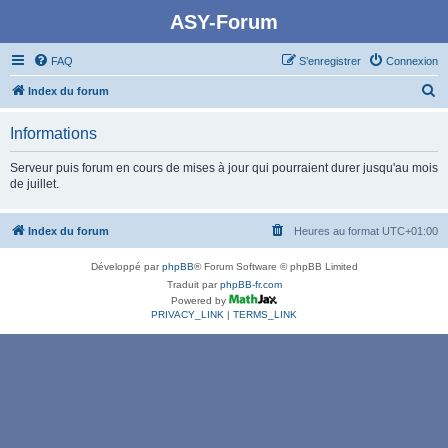
ASY-Forum
FAQ
S’enregistrer
Connexion
R
Index du forum
e
Informations
c
h
Serveur puis forum en cours de mises à jour qui pourraient durer jusqu'au mois
de juillet.
e
r
Index du forum
Heures au format
UTC+01:00
c
h
Développé par
phpBB
® Forum Software © phpBB Limited
e
Traduit par
phpBB-fr.com
Powered by
r
PRIVACY_LINK
|
TERMS_LINK