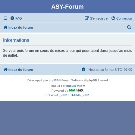
ASY-Forum
FAQ
S’enregistrer
Connexion
R
Index du forum
e
Informations
c
h
Serveur puis forum en cours de mises à jour qui pourraient durer jusqu'au mois
de juillet.
e
r
Index du forum
Heures au format
UTC+01:00
c
h
Développé par
phpBB
® Forum Software © phpBB Limited
e
Traduit par
phpBB-fr.com
Powered by
r
PRIVACY_LINK
|
TERMS_LINK