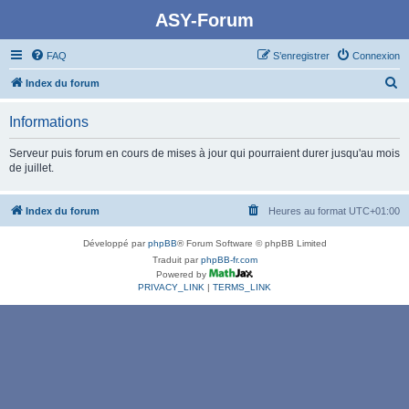
ASY-Forum
FAQ
S’enregistrer
Connexion
R
Index du forum
e
Informations
c
h
Serveur puis forum en cours de mises à jour qui pourraient durer jusqu'au mois
de juillet.
e
r
Index du forum
Heures au format
UTC+01:00
c
h
Développé par
phpBB
® Forum Software © phpBB Limited
e
Traduit par
phpBB-fr.com
Powered by
r
PRIVACY_LINK
|
TERMS_LINK