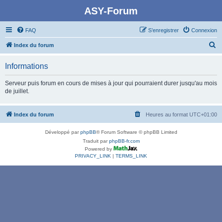
ASY-Forum
FAQ
S’enregistrer
Connexion
R
Index du forum
e
Informations
c
h
Serveur puis forum en cours de mises à jour qui pourraient durer jusqu'au mois
de juillet.
e
r
Index du forum
Heures au format
UTC+01:00
c
h
Développé par
phpBB
® Forum Software © phpBB Limited
e
Traduit par
phpBB-fr.com
Powered by
r
PRIVACY_LINK
|
TERMS_LINK