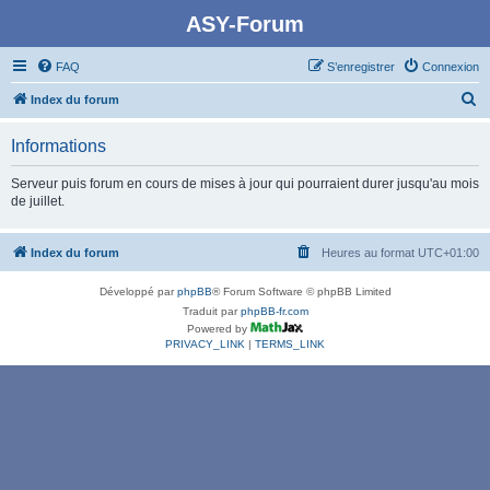
ASY-Forum
FAQ
S’enregistrer
Connexion
R
Index du forum
e
Informations
c
h
Serveur puis forum en cours de mises à jour qui pourraient durer jusqu'au mois
de juillet.
e
r
Index du forum
Heures au format
UTC+01:00
c
h
Développé par
phpBB
® Forum Software © phpBB Limited
e
Traduit par
phpBB-fr.com
Powered by
r
PRIVACY_LINK
|
TERMS_LINK