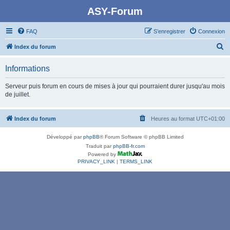
ASY-Forum
FAQ
S’enregistrer
Connexion
R
Index du forum
e
Informations
c
h
Serveur puis forum en cours de mises à jour qui pourraient durer jusqu'au mois
de juillet.
e
r
Index du forum
Heures au format
UTC+01:00
c
h
Développé par
phpBB
® Forum Software © phpBB Limited
e
Traduit par
phpBB-fr.com
Powered by
r
PRIVACY_LINK
|
TERMS_LINK