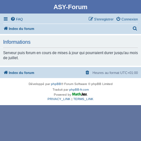
ASY-Forum
FAQ
S’enregistrer
Connexion
R
Index du forum
e
Informations
c
h
Serveur puis forum en cours de mises à jour qui pourraient durer jusqu'au mois
de juillet.
e
r
Index du forum
Heures au format
UTC+01:00
c
h
Développé par
phpBB
® Forum Software © phpBB Limited
e
Traduit par
phpBB-fr.com
Powered by
r
PRIVACY_LINK
|
TERMS_LINK