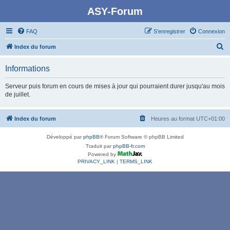
ASY-Forum
FAQ
S’enregistrer
Connexion
R
Index du forum
e
Informations
c
h
Serveur puis forum en cours de mises à jour qui pourraient durer jusqu'au mois
de juillet.
e
r
Index du forum
Heures au format
UTC+01:00
c
h
Développé par
phpBB
® Forum Software © phpBB Limited
e
Traduit par
phpBB-fr.com
Powered by
r
PRIVACY_LINK
|
TERMS_LINK