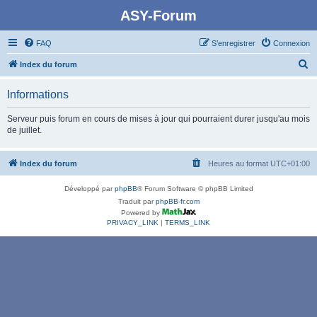
ASY-Forum
FAQ
S’enregistrer
Connexion
R
Index du forum
e
Informations
c
h
Serveur puis forum en cours de mises à jour qui pourraient durer jusqu'au mois
de juillet.
e
r
Index du forum
Heures au format
UTC+01:00
c
h
Développé par
phpBB
® Forum Software © phpBB Limited
e
Traduit par
phpBB-fr.com
Powered by
r
PRIVACY_LINK
|
TERMS_LINK