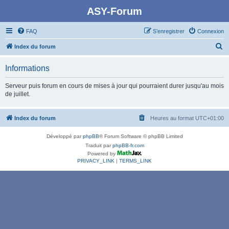
ASY-Forum
FAQ
S’enregistrer
Connexion
R
Index du forum
e
Informations
c
h
Serveur puis forum en cours de mises à jour qui pourraient durer jusqu'au mois
de juillet.
e
r
Index du forum
Heures au format
UTC+01:00
c
h
Développé par
phpBB
® Forum Software © phpBB Limited
e
Traduit par
phpBB-fr.com
Powered by
r
PRIVACY_LINK
|
TERMS_LINK