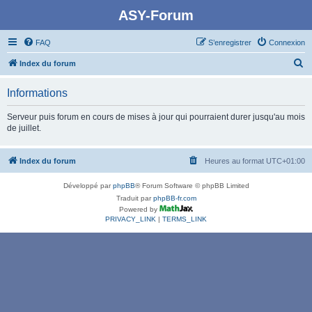
ASY-Forum
FAQ
S’enregistrer
Connexion
R
Index du forum
e
Informations
c
h
Serveur puis forum en cours de mises à jour qui pourraient durer jusqu'au mois
de juillet.
e
r
Index du forum
Heures au format
UTC+01:00
c
h
Développé par
phpBB
® Forum Software © phpBB Limited
e
Traduit par
phpBB-fr.com
Powered by
r
PRIVACY_LINK
|
TERMS_LINK