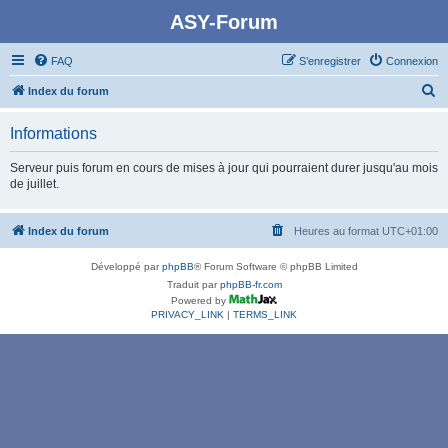
ASY-Forum
FAQ
S’enregistrer
Connexion
R
Index du forum
e
Informations
c
h
Serveur puis forum en cours de mises à jour qui pourraient durer jusqu'au mois
de juillet.
e
r
Index du forum
Heures au format
UTC+01:00
c
h
Développé par
phpBB
® Forum Software © phpBB Limited
e
Traduit par
phpBB-fr.com
Powered by
r
PRIVACY_LINK
|
TERMS_LINK