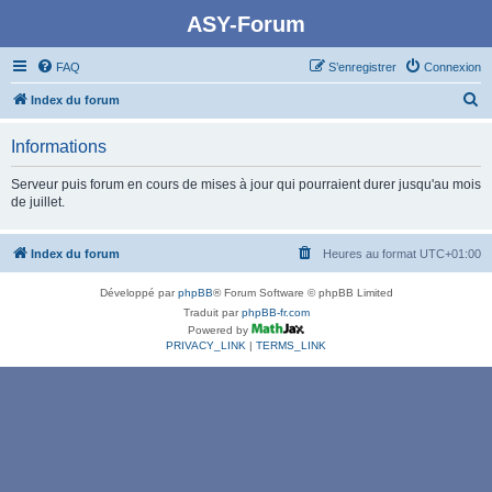
ASY-Forum
FAQ
S’enregistrer
Connexion
R
Index du forum
e
Informations
c
h
Serveur puis forum en cours de mises à jour qui pourraient durer jusqu'au mois
de juillet.
e
r
Index du forum
Heures au format
UTC+01:00
c
h
Développé par
phpBB
® Forum Software © phpBB Limited
e
Traduit par
phpBB-fr.com
Powered by
r
PRIVACY_LINK
|
TERMS_LINK