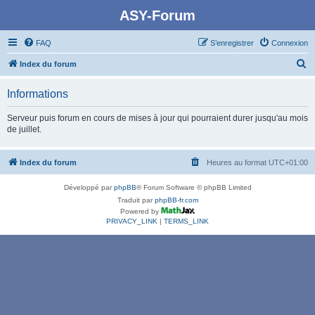
ASY-Forum
FAQ
S’enregistrer
Connexion
R
Index du forum
e
Informations
c
h
Serveur puis forum en cours de mises à jour qui pourraient durer jusqu'au mois
de juillet.
e
r
Index du forum
Heures au format
UTC+01:00
c
h
Développé par
phpBB
® Forum Software © phpBB Limited
e
Traduit par
phpBB-fr.com
Powered by
r
PRIVACY_LINK
|
TERMS_LINK