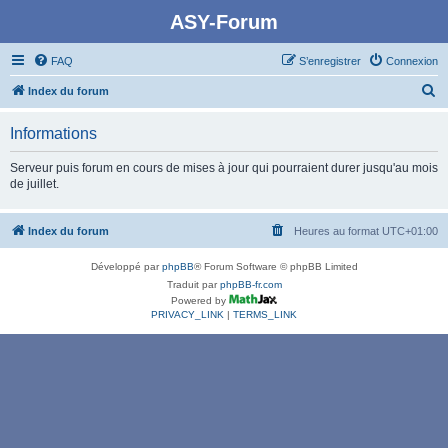
ASY-Forum
FAQ
S’enregistrer
Connexion
R
Index du forum
e
Informations
c
h
Serveur puis forum en cours de mises à jour qui pourraient durer jusqu'au mois
de juillet.
e
r
Index du forum
Heures au format
UTC+01:00
c
h
Développé par
phpBB
® Forum Software © phpBB Limited
e
Traduit par
phpBB-fr.com
Powered by
r
PRIVACY_LINK
|
TERMS_LINK