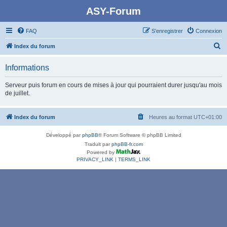
ASY-Forum
FAQ
S’enregistrer
Connexion
R
Index du forum
e
Informations
c
h
Serveur puis forum en cours de mises à jour qui pourraient durer jusqu'au mois
de juillet.
e
r
Index du forum
Heures au format
UTC+01:00
c
h
Développé par
phpBB
® Forum Software © phpBB Limited
e
Traduit par
phpBB-fr.com
Powered by
r
PRIVACY_LINK
|
TERMS_LINK