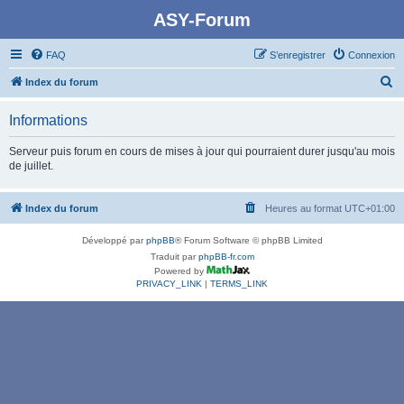
ASY-Forum
FAQ
S’enregistrer
Connexion
R
Index du forum
e
Informations
c
h
Serveur puis forum en cours de mises à jour qui pourraient durer jusqu'au mois
de juillet.
e
r
Index du forum
Heures au format
UTC+01:00
c
h
Développé par
phpBB
® Forum Software © phpBB Limited
e
Traduit par
phpBB-fr.com
Powered by
r
PRIVACY_LINK
|
TERMS_LINK