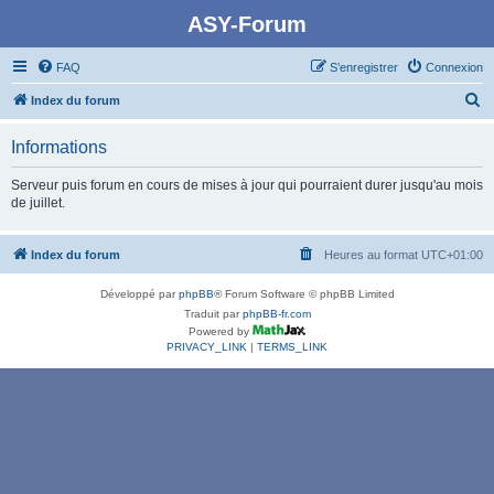
ASY-Forum
FAQ
S’enregistrer
Connexion
R
Index du forum
e
Informations
c
h
Serveur puis forum en cours de mises à jour qui pourraient durer jusqu'au mois
de juillet.
e
r
Index du forum
Heures au format
UTC+01:00
c
h
Développé par
phpBB
® Forum Software © phpBB Limited
e
Traduit par
phpBB-fr.com
Powered by
r
PRIVACY_LINK
|
TERMS_LINK