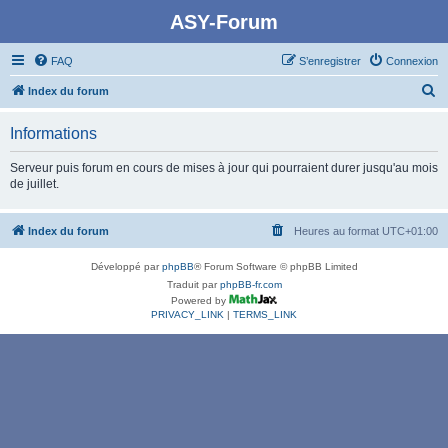
ASY-Forum
FAQ
S’enregistrer
Connexion
R
Index du forum
e
Informations
c
h
Serveur puis forum en cours de mises à jour qui pourraient durer jusqu'au mois
de juillet.
e
r
Index du forum
Heures au format
UTC+01:00
c
h
Développé par
phpBB
® Forum Software © phpBB Limited
e
Traduit par
phpBB-fr.com
Powered by
r
PRIVACY_LINK
|
TERMS_LINK