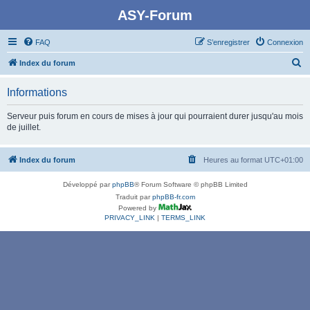
ASY-Forum
FAQ
S’enregistrer
Connexion
R
Index du forum
e
Informations
c
h
Serveur puis forum en cours de mises à jour qui pourraient durer jusqu'au mois
de juillet.
e
r
Index du forum
Heures au format
UTC+01:00
c
h
Développé par
phpBB
® Forum Software © phpBB Limited
e
Traduit par
phpBB-fr.com
Powered by
r
PRIVACY_LINK
|
TERMS_LINK