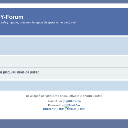
Y-Forum
 à Asymptote, puissant langage de graphisme vectoriel.
 jusqu'au mois de juillet.
Développé par
phpBB
® Forum Software © phpBB Limited
Traduit par
phpBB-fr.com
Powered by
PRIVACY_LINK
|
TERMS_LINK