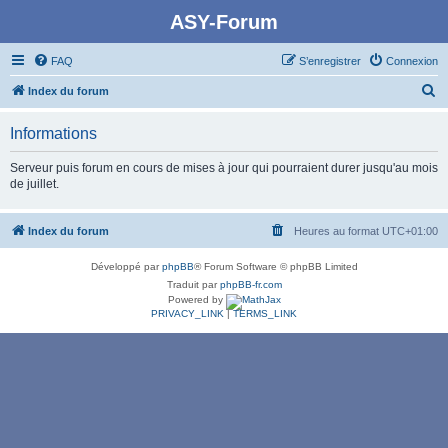
ASY-Forum
FAQ
S’enregistrer
Connexion
R
Index du forum
e
Informations
c
h
Serveur puis forum en cours de mises à jour qui pourraient durer jusqu'au mois
de juillet.
e
r
Index du forum
Heures au format
UTC+01:00
c
h
Développé par
phpBB
® Forum Software © phpBB Limited
e
Traduit par
phpBB-fr.com
Powered by
r
PRIVACY_LINK
|
TERMS_LINK